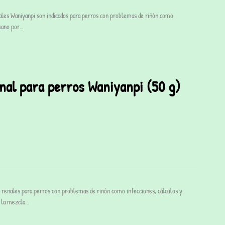
ales Waniyanpi son indicados para perros con problemas de riñón como
 mano por…
al para perros Waniyanpi (50 g)
renales para perros con problemas de riñón como infecciones, cálculos y
e la mezcla…