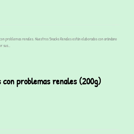
 con problemas renales. Nuestros Snacks Renales están elaborados con arándano
por sus…
s con problemas renales (200g)