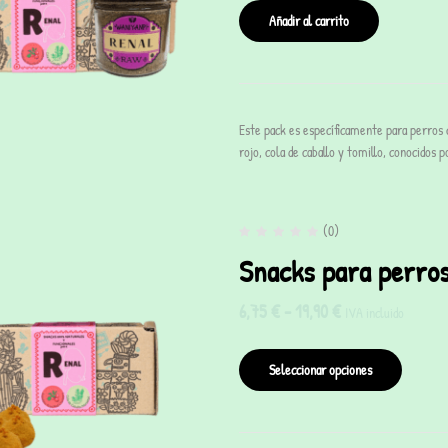
Añadir al carrito
Este pack es específicamente para perros
rojo, cola de caballo y tomillo, conocidos 
(0)
Snacks para perro
6,75
€
-
19,90
€
IVA incluido
Seleccionar opciones