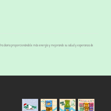
tra diaria proporcionándole más energía y mejorando su salud y esperanza de