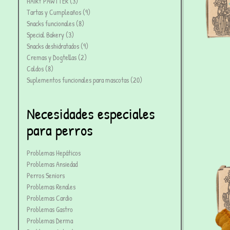
HAIRY PAWTTER
3
Tartas y Cumpleaños
9
Snacks funcionales
8
Special Bakery
3
Snacks deshidratados
9
Cremas y Dogtellas
2
Caldos
8
Suplementos funcionales para mascotas
20
Necesidades especiales
para perros
Problemas Hepáticos
Problemas Ansiedad
Perros Seniors
Problemas Renales
Problemas Cardio
Problemas Gastro
Problemas Derma