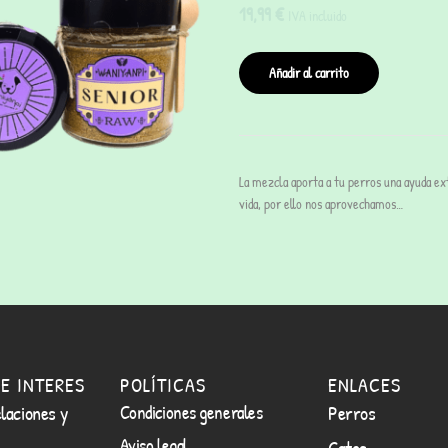
19,99
€
IVA incluido
Añadir al carrito
La mezcla aporta a tu perros una ayuda ex
vida, por ello nos aprovechamos…
E INTERES
POLÍTICAS
ENLACES
laciones y
Condiciones generales
Perros
Aviso legal
Gatos