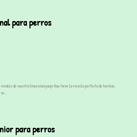
nal para perros
enales de nuestra línea Waniyanpi Raw tiene la mezcla perfecta de hierbas,
r su…
nior para perros