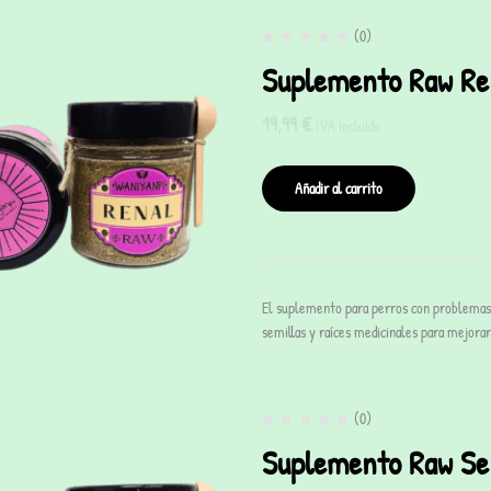
(0)
Suplemento Raw Re
19,99
€
IVA incluido
Añadir al carrito
El suplemento para perros con problemas r
semillas y raíces medicinales para mejora
(0)
Suplemento Raw Se