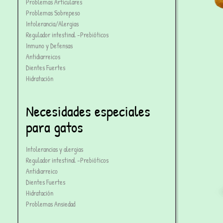
Problemas Articulares
Problemas Sobrepeso
Intolerancia/Alergias
Regulador intestinal -Prebióticos
Inmuno y Defensas
Antidiarreicos
Dientes Fuertes
Hidratación
Necesidades especiales
para gatos
Intolerancias y alergias
Regulador intestinal -Prebióticos
Antidiarreico
Dientes Fuertes
Hidratación
Problemas Ansiedad