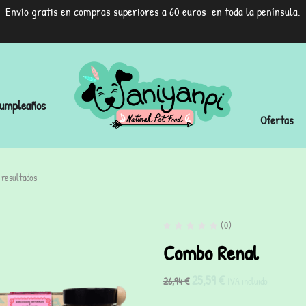
Envío gratis en compras superiores a 60 euros en toda la península.
umpleaños
Ofertas
 resultados
(0)
Combo Renal
25,59
€
26,94
€
IVA incluido