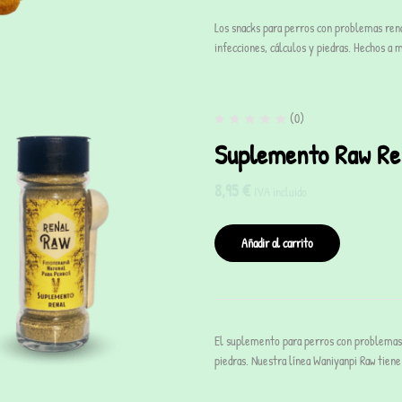
Los snacks para perros con problemas ren
infecciones, cálculos y piedras. Hechos a
(0)
Suplemento Raw Ren
8,95
€
IVA incluido
Añadir al carrito
El suplemento para perros con problemas 
piedras. Nuestra línea Waniyanpi Raw tien