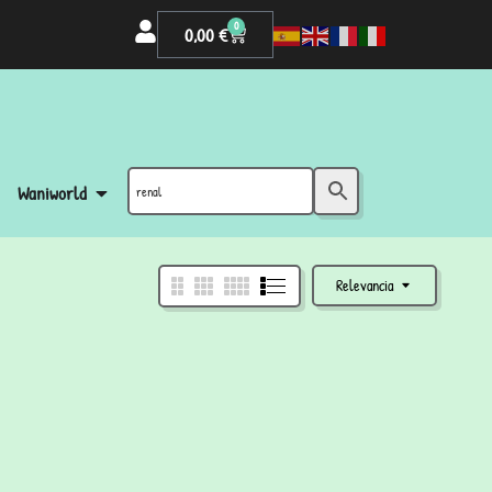
0
0,00
€
Waniworld
Relevancia