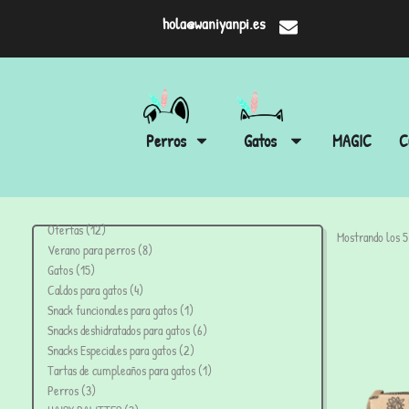
hola@waniyanpi.es
Perros
Gatos
MAGIC
C
Ofertas
12
Mostrando los 5
Verano para perros
8
Gatos
15
Caldos para gatos
4
Snack funcionales para gatos
1
Snacks deshidratados para gatos
6
Snacks Especiales para gatos
2
Tartas de cumpleaños para gatos
1
Perros
3